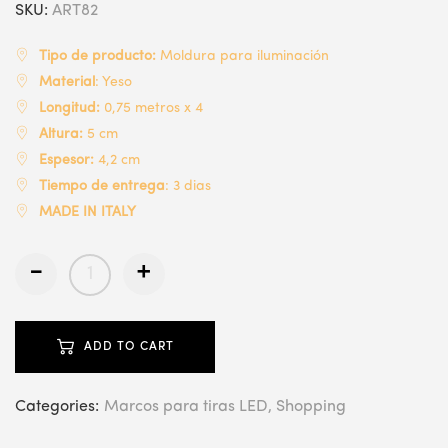
SKU:
ART82
Tipo de producto:
Moldura para iluminación
Material
: Yeso
Longitud:
0,75 metros x 4
Altura:
5 cm
Espesor:
4,2 cm
Tiempo de entrega
: 3 dias
MADE IN ITALY
-
+
ADD TO CART
Categories:
Marcos para tiras LED
Shopping