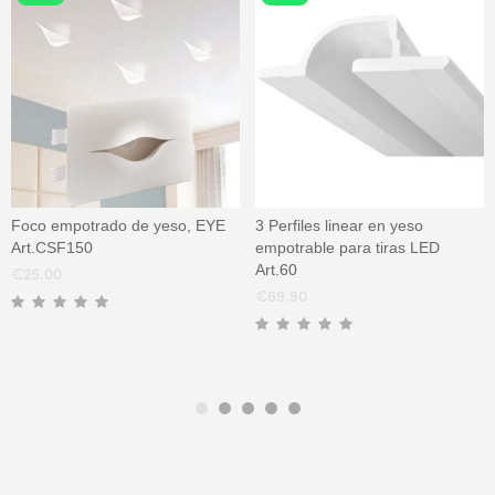
Foco empotrado de yeso, EYE
3 Perfiles linear en yeso
Art.CSF150
empotrable para tiras LED
Art.60
€
25.00
€
69.90